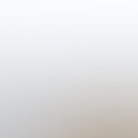
ken
Hard Seltzer
Wijn
Ons team
Contact
Bes