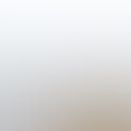
ken
Hard Seltzer
Wijn
Ons team
Contact
Bes