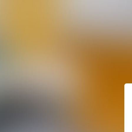
Levergebied
Lees meer
Een
pre
Lee