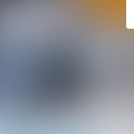
Nieuwsbrief
Geef je nu op voor onze nieuwsbrief en blijf
op de hoogte van al ons nieuws en onze aan