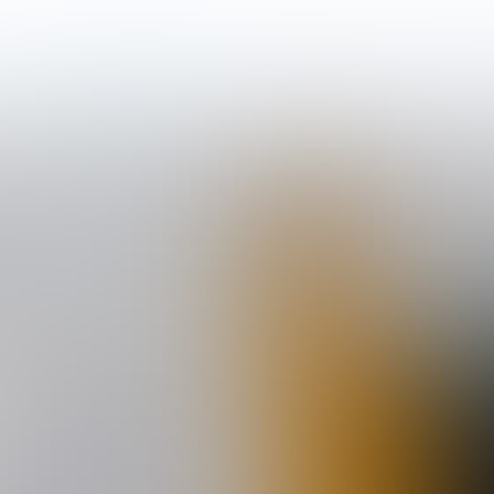
ken
Hard Seltzer
Wijn
Ons team
Contact
Bes
 VERPAKKING