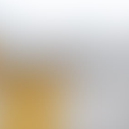
Bieren
Frisdran
SCHULP